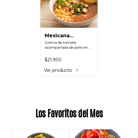
Mexicana
Pecaminosa
Crema de tomate 
acompañada de pollo en 
cubos, totopos, maíz, 
aguacate y cilantro
$21.900
Ver producto
Los Favoritos del Mes