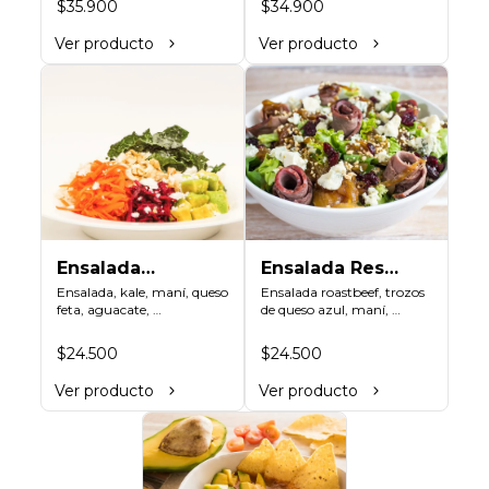
$35.900
$34.900
en láminas y rallado, 
crocantes, zuchinni, 
vinagreta cesar.
mango, zanahoria sobre 
Ver producto
Ver producto
arroz integral humedecido 
con vinagre de sushi. 
Vinagreta asiática a base 
de Hoisin.
Ensalada
Ensalada Res
Pintoresca
Ensalada, kale, maní, queso 
Lujurioso
Ensalada roastbeef, trozos 
feta, aguacate, 
de queso azul, maní, 
Armonía
zanahoria,remolacha, 
arándanos, cebolla 
arroz integral, vinagreta de 
caramelizada, rúgula, 
$24.500
$24.500
oliva y limón.
lechugas, vinagreta 
balsámica y mostaza.
Ver producto
Ver producto