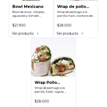
Bowl Mexicano
Wrap de pollo
Bowl de arroz , totopos, 
engreído
Wrap de pechuga a la 
aguacate y tomate 
parrilla maní, wontons de 
complemento a elección.
arroz, zanahoria rallada, 
cilantro, mix de lechugas, 
$21.900
$28.000
vinagreta thai a base de 
maní.
Ver producto
Ver producto
Wrap Pollo
Cortés
Wrap de pechuga a la 
parrilla, fusilli, rúgula, 
tomates cherry, bocconcini 
de leche de búfala, 
$28.000
vinagreta de pesto.