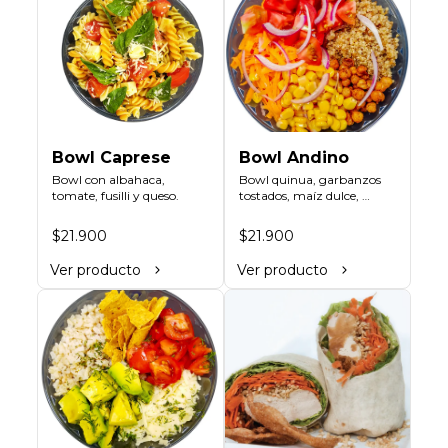
Bowl Caprese
Bowl Andino
Bowl con albahaca, 
Bowl quinua, garbanzos 
tomate, fusilli y queso.
tostados, maíz dulce, 
tomate, zanahoria rallada, 
vinagreta de cilantro y 
$21.900
$21.900
limón.
Ver producto
Ver producto