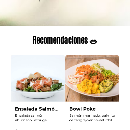
Recomendaciones 🥗
Ensalada Salmón
Bowl Poke
Aristócrata
Ensalada salmón 
Salmón marinado, palmito 
ahumado, lechuga, 
de cangrejo en Sweet Chilli 
crutones de pan integral, 
mayo, edamame, 
puerros, queso parmesano 
aguacate, puerros 