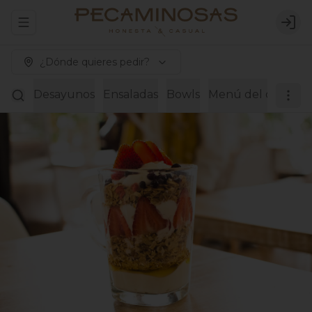
Abrir menu de navegación
Logi
¿Dónde quieres pedir?
Desayunos
Ensaladas
Bowls
Menú del día
Wra