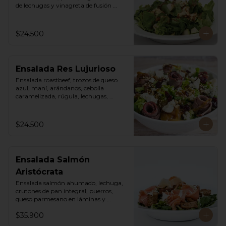
de lechugas y vinagreta de fusión 
agridulce.
$24.500
Ensalada Res Lujurioso
Ensalada roastbeef, trozos de queso 
azul, maní, arándanos, cebolla 
caramelizada, rúgula, lechugas, 
vinagreta balsámica y mostaza.
$24.500
Ensalada Salmón
Aristócrata
Ensalada salmón ahumado, lechuga, 
crutones de pan integral, puerros, 
queso parmesano en láminas y 
rallado, vinagreta cesar.
$35.900