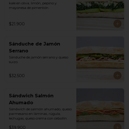
kale en oliva, limón, pepino y 
mayonesa de pimentón.
$21.900
Sánduche de Jamón
Serrano
Sánduche de jamón serrano y queso 
suizo.
$32.500
Sándwich Salmón
Ahumado
Sándwich de salmón ahumado, queso 
parmesano en láminas, rúgula, 
lechugas, queso crema con cebollín.
$39.900