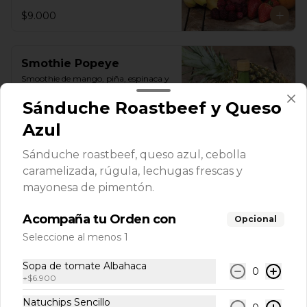
$9.000
Smothie Popeye
Smoothie de mango, piña, espinaca y 
naranja.
Sánduche Roastbeef y Queso
Azul
$9.000
Sánduche roastbeef, queso azul, cebolla
caramelizada, rúgula, lechugas frescas y
Sopas
mayonesa de pimentón.
Acompaña tu Orden con
Opcional
Mexicana Pecaminosa
Seleccione al menos 1
Crema de tomate acompañada de 
pollo en cubos, totopos, maíz, 
Sopa de tomate Albahaca
aguacate y cilantro
0
+
$6.900
Natuchips Sencillo
$21.900