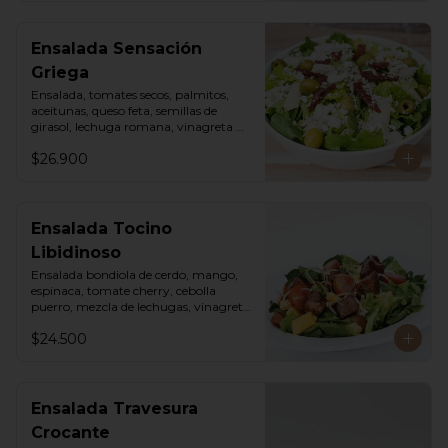
Ensalada Sensación
Griega
Ensalada, tomates secos, palmitos, 
aceitunas, queso feta, semillas de 
girasol, lechuga romana, vinagreta 
sweet chili mayo.
$26.900
Ensalada Tocino
Libidinoso
Ensalada bondiola de cerdo, mango, 
espinaca, tomate cherry, cebolla 
puerro, mezcla de lechugas, vinagreta 
asiática.
$24.500
Ensalada Travesura
Crocante