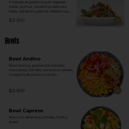
Ensalada de garbanzos en especies 
indias, quinua, zanahoria, espinaca 
baby, dátiles en julianas, cebolla roja, 
aguacate, vinagreta árabe.
$21.900
Bowls
Bowl Andino
Bowl quinua, garbanzos tostados, 
maíz dulce, tomate, zanahoria rallada, 
vinagreta de cilantro y limón.
$21.900
Bowl Caprese
Bowl con albahaca, tomate, fusilli y 
queso.