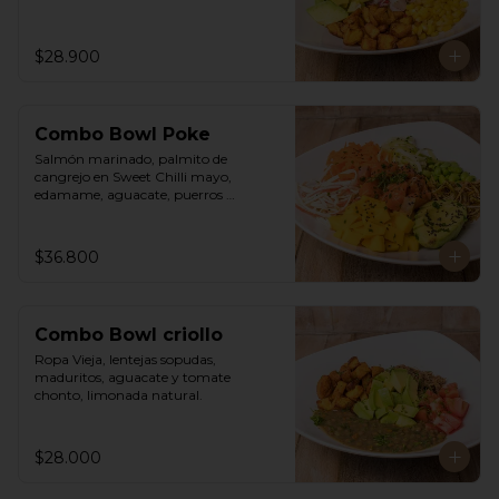
$28.900
Combo Bowl Poke
Salmón marinado, palmito de 
cangrejo en Sweet Chilli mayo, 
edamame, aguacate, puerros 
crocantes, zuchinni, mango, 
zanahoria sobre arroz integral 
humedecido con vinagre de sushi. 
$36.800
Vinagreta asiática a base de Hoisin y 
Limonada de hierba buena.
Combo Bowl criollo
Ropa Vieja, lentejas sopudas, 
maduritos, aguacate y tomate 
chonto, limonada natural.
$28.000