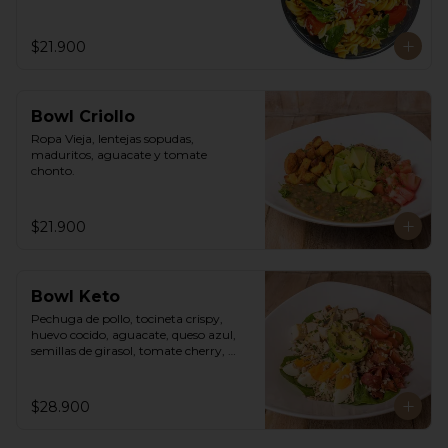
$21.900
Bowl Criollo
Ropa Vieja, lentejas sopudas, 
maduritos, aguacate y tomate 
chonto.
$21.900
Bowl Keto
Pechuga de pollo, tocineta crispy, 
huevo cocido, aguacate, queso azul, 
semillas de girasol, tomate cherry, 
cebollín, lechuga romana y vinagreta 
cesar de la casa.
$28.900