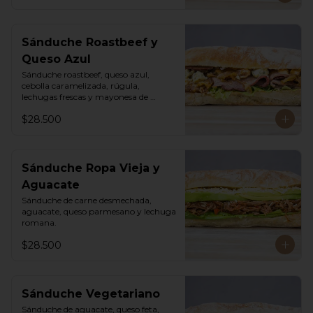
Sánduche Roastbeef y
Queso Azul
Sánduche roastbeef, queso azul, 
cebolla caramelizada, rúgula, 
lechugas frescas y mayonesa de 
pimentón.
$28.500
Sánduche Ropa Vieja y
Aguacate
Sánduche de carne desmechada, 
aguacate, queso parmesano y lechuga 
romana.
$28.500
Sánduche Vegetariano
Sánduche de aguacate, queso feta, 