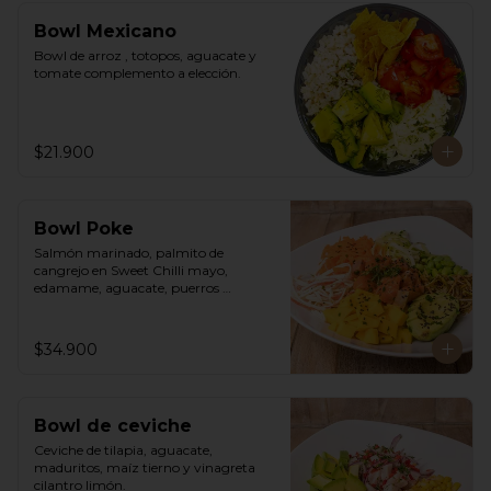
Bowl Mexicano
Bowl de arroz , totopos, aguacate y 
tomate complemento a elección.
$21.900
Bowl Poke
Salmón marinado, palmito de 
cangrejo en Sweet Chilli mayo, 
edamame, aguacate, puerros 
crocantes, zuchinni, mango, 
zanahoria sobre arroz integral 
humedecido con vinagre de sushi. 
$34.900
Vinagreta asiática a base de Hoisin.
Bowl de ceviche
Ceviche de tilapia, aguacate, 
maduritos, maíz tierno y vinagreta 
cilantro limón.