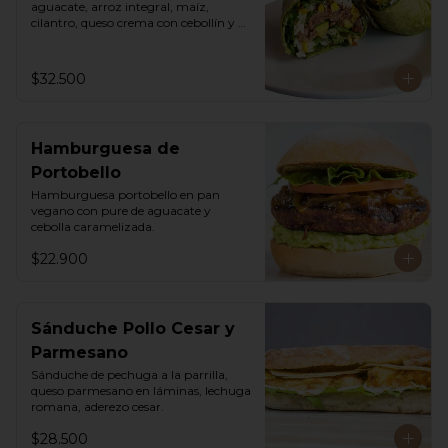
aguacate, arroz integral, maíz, 
cilantro, queso crema con cebollín y 
lechuga romana.
$32.500
Hamburguesa de
Portobello
Hamburguesa portobello en pan 
vegano con pure de aguacate y 
cebolla caramelizada.
$22.900
Sánduche Pollo Cesar y
Parmesano
Sánduche de pechuga a la parrilla, 
queso parmesano en láminas, lechuga 
romana, aderezo cesar.
$28.500