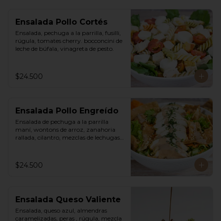
Ensalada Pollo Cortés
Ensalada, pechuga a la parrilla, fusilli, 
rúgula, tomates cherry. bocconcini de 
leche de búfala, vinagreta de pesto.
$24.500
Ensalada Pollo Engreído
Ensalada de pechuga a la parrilla 
maní, wontons de arroz, zanahoria 
rallada, cilantro, mezclas de lechugas, 
vinagreta thai a base de maní.
$24.500
Ensalada Queso Valiente
Ensalada, queso azul, almendras 
caramelizadas, peras , rúgula, mezcla 