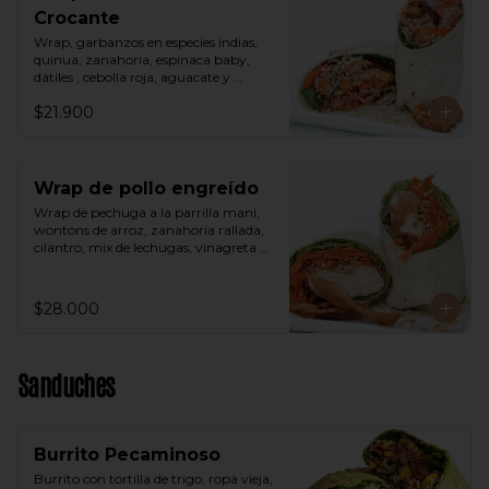
Crocante
Wrap, garbanzos en especies indias, 
quinua, zanahoria, espinaca baby, 
dátiles , cebolla roja, aguacate y 
vinagreta árabe.
$21.900
Wrap de pollo engreído
Wrap de pechuga a la parrilla maní, 
wontons de arroz, zanahoria rallada, 
cilantro, mix de lechugas, vinagreta 
thai a base de maní.
$28.000
Sanduches
Burrito Pecaminoso
Burrito con tortilla de trigo, ropa vieja, 