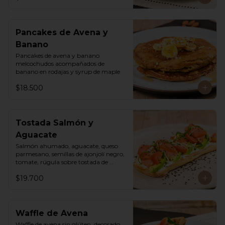
Pancakes de Avena y
Banano
Pancakes de avena y banano 
melcochudos acompañados de 
banano en rodajas y syrup de maple
$18.500
Tostada Salmón y
Aguacate
Salmón ahumado, aguacate, queso 
parmesano, semillas de ajonjolí negro, 
tomate, rúgula sobre tostada de 
ciabatta masa madre y queso crema
$19.700
Waffle de Avena
Waffle de avena sin glúten, decorado 