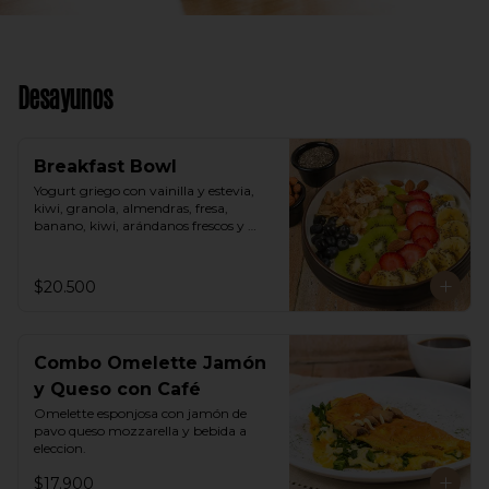
Desayunos
Breakfast Bowl
Yogurt griego con vainilla y estevia, 
kiwi, granola, almendras, fresa, 
banano, kiwi, arándanos frescos y 
semillas de chia.
$20.500
Combo Omelette Jamón
y Queso con Café
Omelette esponjosa con jamón de 
pavo queso mozzarella y bebida a 
eleccion.
$17.900