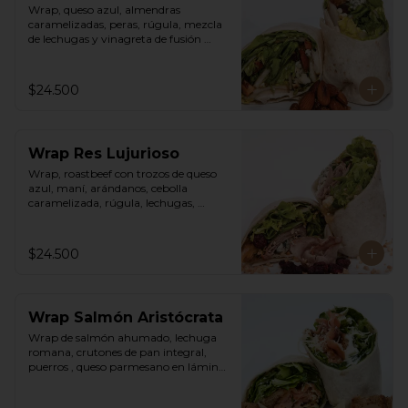
Wrap, queso azul, almendras 
caramelizadas, peras, rúgula, mezcla 
de lechugas y vinagreta de fusión 
agridulce.
$24.500
Wrap Res Lujurioso
Wrap, roastbeef con trozos de queso 
azul, maní, arándanos, cebolla 
caramelizada, rúgula, lechugas, 
vinagreta balsámica y mostaza.
$24.500
Wrap Salmón Aristócrata
Wrap de salmón ahumado, lechuga 
romana, crutones de pan integral, 
puerros , queso parmesano en láminas 
y rallado, vinagreta cesar.