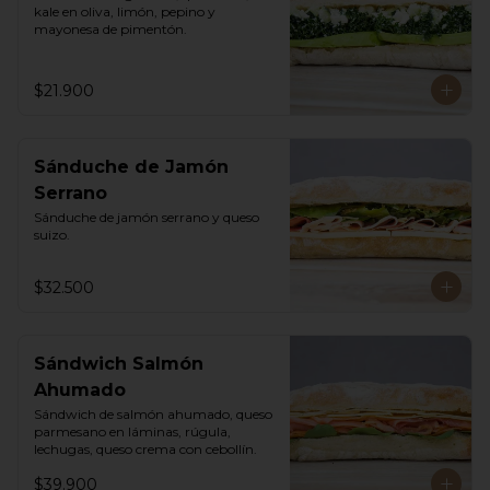
kale en oliva, limón, pepino y 
mayonesa de pimentón.
$21.900
Sánduche de Jamón
Serrano
Sánduche de jamón serrano y queso 
suizo.
$32.500
Sándwich Salmón
Ahumado
Sándwich de salmón ahumado, queso 
parmesano en láminas, rúgula, 
lechugas, queso crema con cebollín.
$39.900