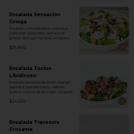
Ensalada Sensación
Griega
Ensalada, tomates secos, palmitos, 
aceitunas, queso feta, semillas de 
girasol, lechuga romana, vinagreta 
sweet chili mayo.
$26.900
Ensalada Tocino
Libidinoso
Ensalada bondiola de cerdo, mango, 
espinaca, tomate cherry, cebolla 
puerro, mezcla de lechugas, vinagreta 
asiática.
$24.500
Ensalada Travesura
Crocante