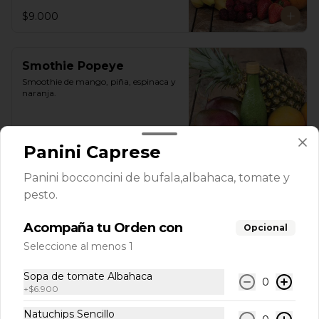
$9.000
Smothie Popeye
Smoothie de mango, piña, espinaca y 
naranja.
$9.000
Panini Caprese
Panini bocconcini de bufala,albahaca, tomate y
Sopas
pesto.
Acompaña tu Orden con
Opcional
Mexicana Pecaminosa
Seleccione al menos 1
Crema de tomate acompañada de 
pollo en cubos, totopos, maíz, 
Sopa de tomate Albahaca
aguacate y cilantro
0
+
$6.900
Natuchips Sencillo
$21.900