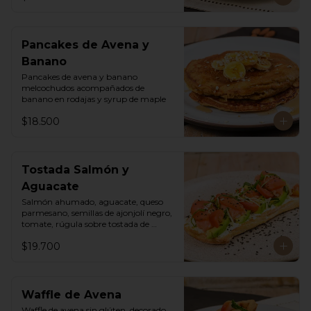
Pancakes de Avena y
Banano
Pancakes de avena y banano 
melcochudos acompañados de 
banano en rodajas y syrup de maple
$18.500
Tostada Salmón y
Aguacate
Salmón ahumado, aguacate, queso 
parmesano, semillas de ajonjolí negro, 
tomate, rúgula sobre tostada de 
ciabatta masa madre y queso crema
$19.700
Waffle de Avena
Waffle de avena sin glúten, decorado 