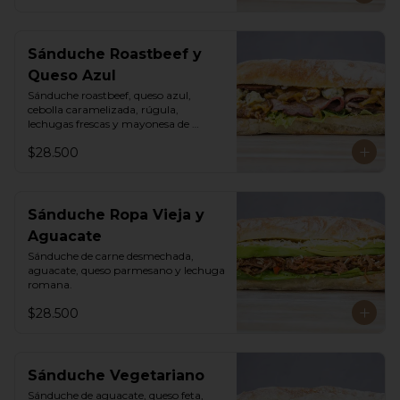
Sánduche Roastbeef y
Queso Azul
Sánduche roastbeef, queso azul, 
cebolla caramelizada, rúgula, 
lechugas frescas y mayonesa de 
pimentón.
$28.500
Sánduche Ropa Vieja y
Aguacate
Sánduche de carne desmechada, 
aguacate, queso parmesano y lechuga 
romana.
$28.500
Sánduche Vegetariano
Sánduche de aguacate, queso feta, 