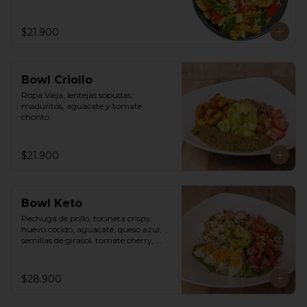
$21.900
Bowl Criollo
Ropa Vieja, lentejas sopudas, 
maduritos, aguacate y tomate 
chonto.
$21.900
Bowl Keto
Pechuga de pollo, tocineta crispy, 
huevo cocido, aguacate, queso azul, 
semillas de girasol, tomate cherry, 
cebollín, lechuga romana y vinagreta 
cesar de la casa.
$28.900