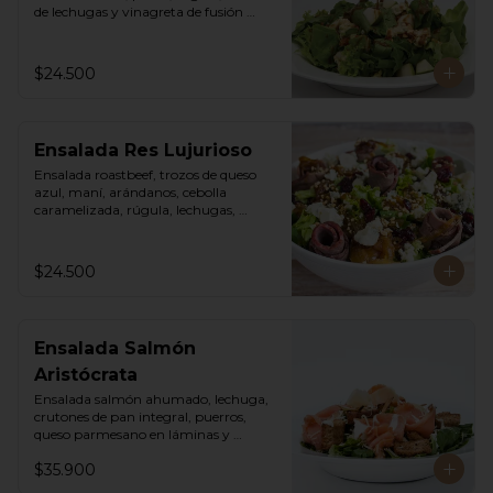
de lechugas y vinagreta de fusión 
agridulce.
$24.500
Ensalada Res Lujurioso
Ensalada roastbeef, trozos de queso 
azul, maní, arándanos, cebolla 
caramelizada, rúgula, lechugas, 
vinagreta balsámica y mostaza.
$24.500
Ensalada Salmón
Aristócrata
Ensalada salmón ahumado, lechuga, 
crutones de pan integral, puerros, 
queso parmesano en láminas y 
rallado, vinagreta cesar.
$35.900