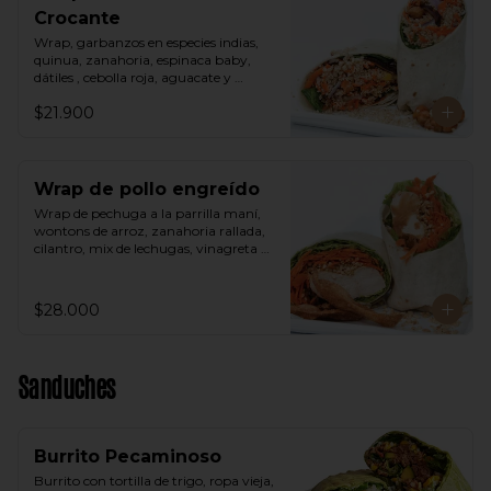
Crocante
Wrap, garbanzos en especies indias, 
quinua, zanahoria, espinaca baby, 
dátiles , cebolla roja, aguacate y 
vinagreta árabe.
$21.900
Wrap de pollo engreído
Wrap de pechuga a la parrilla maní, 
wontons de arroz, zanahoria rallada, 
cilantro, mix de lechugas, vinagreta 
thai a base de maní.
$28.000
Sanduches
Burrito Pecaminoso
Burrito con tortilla de trigo, ropa vieja, 