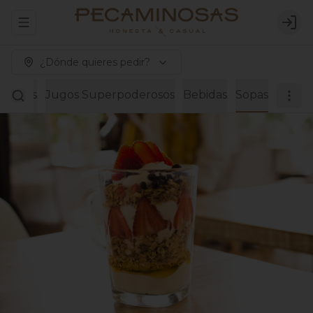
Abrir menu de navegación
Logi
¿Dónde quieres pedir?
Paninis
Jugos Superpoderosos
Bebidas
Sopas