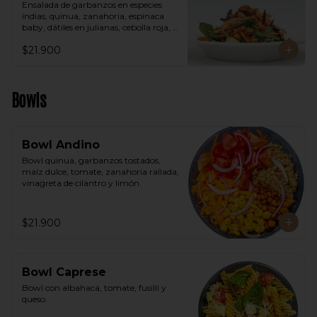
Ensalada de garbanzos en especies 
indias, quinua, zanahoria, espinaca 
baby, dátiles en julianas, cebolla roja, 
aguacate, vinagreta árabe.
$21.900
Bowls
Bowl Andino
Bowl quinua, garbanzos tostados, 
maíz dulce, tomate, zanahoria rallada, 
vinagreta de cilantro y limón.
$21.900
Bowl Caprese
Bowl con albahaca, tomate, fusilli y 
queso.