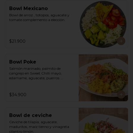
Bowl Mexicano
Bowl de arroz , totopos, aguacate y 
tomate complemento a elección.
$21.900
Bowl Poke
Salmón marinado, palmito de 
cangrejo en Sweet Chilli mayo, 
edamame, aguacate, puerros 
crocantes, zuchinni, mango, 
zanahoria sobre arroz integral 
humedecido con vinagre de sushi. 
$34.900
Vinagreta asiática a base de Hoisin.
Bowl de ceviche
Ceviche de tilapia, aguacate, 
maduritos, maíz tierno y vinagreta 
cilantro limón.