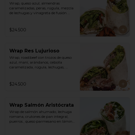
Wrap, queso azul, almendras 
caramelizadas, peras, rúgula, mezcla 
de lechugas y vinagreta de fusión 
agridulce.
$24.500
Wrap Res Lujurioso
Wrap, roastbeef con trozos de queso 
azul, maní, arándanos, cebolla 
caramelizada, rúgula, lechugas, 
vinagreta balsámica y mostaza.
$24.500
Wrap Salmón Aristócrata
Wrap de salmón ahumado, lechuga 
romana, crutones de pan integral, 
puerros , queso parmesano en láminas 
y rallado, vinagreta cesar.