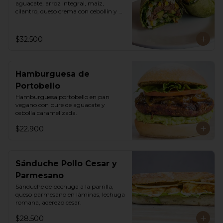
aguacate, arroz integral, maíz, 
cilantro, queso crema con cebollín y 
lechuga romana.
$32.500
Hamburguesa de
Portobello
Hamburguesa portobello en pan 
vegano con pure de aguacate y 
cebolla caramelizada.
$22.900
Sánduche Pollo Cesar y
Parmesano
Sánduche de pechuga a la parrilla, 
queso parmesano en láminas, lechuga 
romana, aderezo cesar.
$28.500