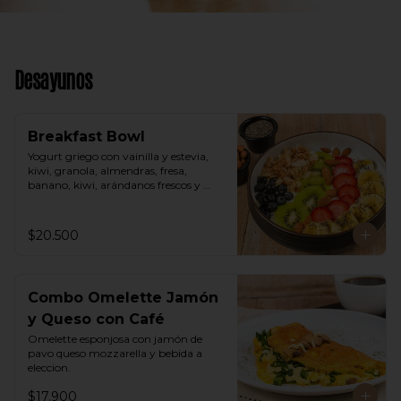
Desayunos
Breakfast Bowl
Yogurt griego con vainilla y estevia, 
kiwi, granola, almendras, fresa, 
banano, kiwi, arándanos frescos y 
semillas de chia.
$20.500
Combo Omelette Jamón
y Queso con Café
Omelette esponjosa con jamón de 
pavo queso mozzarella y bebida a 
eleccion.
$17.900