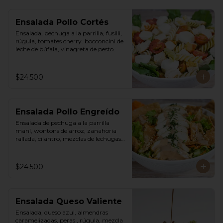
Ensalada Pollo Cortés
Ensalada, pechuga a la parrilla, fusilli, 
rúgula, tomates cherry. bocconcini de 
leche de búfala, vinagreta de pesto.
$24.500
Ensalada Pollo Engreído
Ensalada de pechuga a la parrilla 
maní, wontons de arroz, zanahoria 
rallada, cilantro, mezclas de lechugas, 
vinagreta thai a base de maní.
$24.500
Ensalada Queso Valiente
Ensalada, queso azul, almendras 
caramelizadas, peras , rúgula, mezcla 