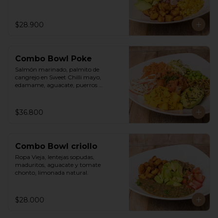
$28.900
Combo Bowl Poke
Salmón marinado, palmito de 
cangrejo en Sweet Chilli mayo, 
edamame, aguacate, puerros 
crocantes, zuchinni, mango, 
zanahoria sobre arroz integral 
humedecido con vinagre de sushi. 
$36.800
Vinagreta asiática a base de Hoisin y 
Limonada de hierba buena.
Combo Bowl criollo
Ropa Vieja, lentejas sopudas, 
maduritos, aguacate y tomate 
chonto, limonada natural.
$28.000