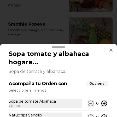
$9.000
Smothie Popeye
Smoothie de mango, piña, espinaca y 
naranja.
Sopa tomate y albahaca
$9.000
hogare...
Sopas
Sopa de tomate y albahaca.
Acompaña tu Orden con
Opcional
Mexicana Pecaminosa
Seleccione al menos 1
Crema de tomate acompañada de 
pollo en cubos, totopos, maíz, 
Sopa de tomate Albahaca
aguacate y cilantro
0
+
$6.900
Natuchips Sencillo
$21.900