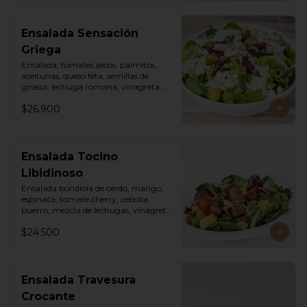
Ensalada Sensación
Griega
Ensalada, tomates secos, palmitos, 
aceitunas, queso feta, semillas de 
girasol, lechuga romana, vinagreta 
sweet chili mayo.
$26.900
Ensalada Tocino
Libidinoso
Ensalada bondiola de cerdo, mango, 
espinaca, tomate cherry, cebolla 
puerro, mezcla de lechugas, vinagreta 
asiática.
$24.500
Ensalada Travesura
Crocante