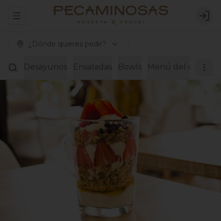
Abrir menu de navegación
Logi
¿Dónde quieres pedir?
Desayunos
Ensaladas
Bowls
Menú del día
Wra