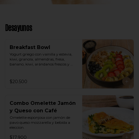
Desayunos
Breakfast Bowl
Yogurt griego con vainilla y estevia, 
kiwi, granola, almendras, fresa, 
banano, kiwi, arándanos frescos y 
semillas de chia.
$20.500
Combo Omelette Jamón
y Queso con Café
Omelette esponjosa con jamón de 
pavo queso mozzarella y bebida a 
eleccion.
$17.900