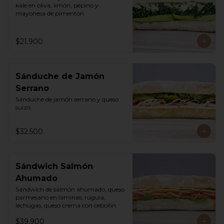
kale en oliva, limón, pepino y 
mayonesa de pimentón.
$21.900
Sánduche de Jamón
Serrano
Sánduche de jamón serrano y queso 
suizo.
$32.500
Sándwich Salmón
Ahumado
Sándwich de salmón ahumado, queso 
parmesano en láminas, rúgula, 
lechugas, queso crema con cebollín.
$39.900