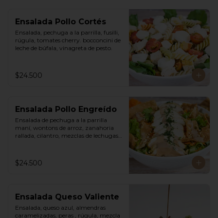
Ensalada Pollo Cortés
Ensalada, pechuga a la parrilla, fusilli, 
rúgula, tomates cherry. bocconcini de 
leche de búfala, vinagreta de pesto.
$24.500
Ensalada Pollo Engreído
Ensalada de pechuga a la parrilla 
maní, wontons de arroz, zanahoria 
rallada, cilantro, mezclas de lechugas, 
vinagreta thai a base de maní.
$24.500
Ensalada Queso Valiente
Ensalada, queso azul, almendras 
caramelizadas, peras , rúgula, mezcla 