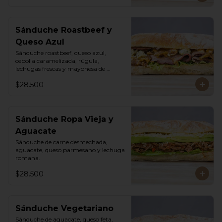
Sánduche Roastbeef y
Queso Azul
Sánduche roastbeef, queso azul, 
cebolla caramelizada, rúgula, 
lechugas frescas y mayonesa de 
pimentón.
$28.500
Sánduche Ropa Vieja y
Aguacate
Sánduche de carne desmechada, 
aguacate, queso parmesano y lechuga 
romana.
$28.500
Sánduche Vegetariano
Sánduche de aguacate, queso feta, 