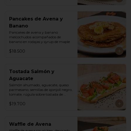
Pancakes de Avena y
Banano
Pancakes de avena y banano 
melcochudos acompañados de 
banano en rodajas y syrup de maple
$18.500
Tostada Salmón y
Aguacate
Salmón ahumado, aguacate, queso 
parmesano, semillas de ajonjolí negro, 
tomate, rúgula sobre tostada de 
ciabatta masa madre y queso crema
$19.700
Waffle de Avena
Waffle de avena sin glúten, decorado 