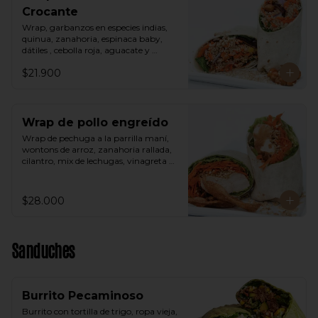
Crocante
Wrap, garbanzos en especies indias, 
quinua, zanahoria, espinaca baby, 
dátiles , cebolla roja, aguacate y 
vinagreta árabe.
$21.900
Wrap de pollo engreído
Wrap de pechuga a la parrilla maní, 
wontons de arroz, zanahoria rallada, 
cilantro, mix de lechugas, vinagreta 
thai a base de maní.
$28.000
Sanduches
Burrito Pecaminoso
Burrito con tortilla de trigo, ropa vieja, 