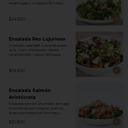
de lechugas y vinagreta de fusión 
agridulce.
$24.500
Ensalada Res Lujurioso
Ensalada roastbeef, trozos de queso 
azul, maní, arándanos, cebolla 
caramelizada, rúgula, lechugas, 
vinagreta balsámica y mostaza.
$24.500
Ensalada Salmón
Aristócrata
Ensalada salmón ahumado, lechuga, 
crutones de pan integral, puerros, 
queso parmesano en láminas y 
rallado, vinagreta cesar.
$35.900