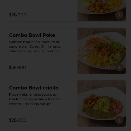
$28.900
Combo Bowl Poke
Salmón marinado, palmito de 
cangrejo en Sweet Chilli mayo, 
edamame, aguacate, puerros 
crocantes, zuchinni, mango, 
zanahoria sobre arroz integral 
humedecido con vinagre de sushi. 
$36.800
Vinagreta asiática a base de Hoisin y 
Limonada de hierba buena.
Combo Bowl criollo
Ropa Vieja, lentejas sopudas, 
maduritos, aguacate y tomate 
chonto, limonada natural.
$28.000