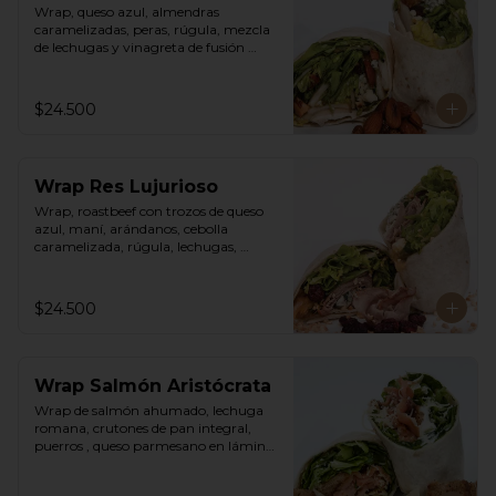
Wrap, queso azul, almendras 
caramelizadas, peras, rúgula, mezcla 
de lechugas y vinagreta de fusión 
agridulce.
$24.500
Wrap Res Lujurioso
Wrap, roastbeef con trozos de queso 
azul, maní, arándanos, cebolla 
caramelizada, rúgula, lechugas, 
vinagreta balsámica y mostaza.
$24.500
Wrap Salmón Aristócrata
Wrap de salmón ahumado, lechuga 
romana, crutones de pan integral, 
puerros , queso parmesano en láminas 
y rallado, vinagreta cesar.