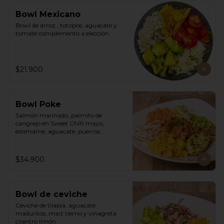
Bowl Mexicano
Bowl de arroz , totopos, aguacate y 
tomate complemento a elección.
$21.900
Bowl Poke
Salmón marinado, palmito de 
cangrejo en Sweet Chilli mayo, 
edamame, aguacate, puerros 
crocantes, zuchinni, mango, 
zanahoria sobre arroz integral 
humedecido con vinagre de sushi. 
$34.900
Vinagreta asiática a base de Hoisin.
Bowl de ceviche
Ceviche de tilapia, aguacate, 
maduritos, maíz tierno y vinagreta 
cilantro limón.