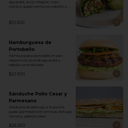
aguacate, arroz integral, maíz, 
cilantro, queso crema con cebollín y 
lechuga romana.
$32.500
Hamburguesa de
Portobello
Hamburguesa portobello en pan 
vegano con pure de aguacate y 
cebolla caramelizada.
$22.900
Sánduche Pollo Cesar y
Parmesano
Sánduche de pechuga a la parrilla, 
queso parmesano en láminas, lechuga 
romana, aderezo cesar.
$28.500