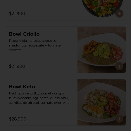
$21.900
Bowl Criollo
Ropa Vieja, lentejas sopudas, 
maduritos, aguacate y tomate 
chonto.
$21.900
Bowl Keto
Pechuga de pollo, tocineta crispy, 
huevo cocido, aguacate, queso azul, 
semillas de girasol, tomate cherry, 
cebollín, lechuga romana y vinagreta 
cesar de la casa.
$28.900