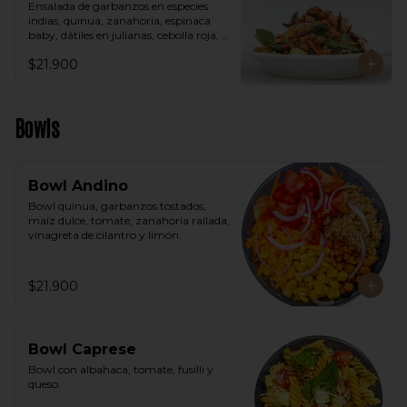
Ensalada de garbanzos en especies 
indias, quinua, zanahoria, espinaca 
baby, dátiles en julianas, cebolla roja, 
aguacate, vinagreta árabe.
$21.900
Bowls
Bowl Andino
Bowl quinua, garbanzos tostados, 
maíz dulce, tomate, zanahoria rallada, 
vinagreta de cilantro y limón.
$21.900
Bowl Caprese
Bowl con albahaca, tomate, fusilli y 
queso.