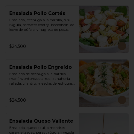
Ensalada Pollo Cortés
Ensalada, pechuga a la parrilla, fusilli, 
rúgula, tomates cherry. bocconcini de 
leche de búfala, vinagreta de pesto.
$24.500
Ensalada Pollo Engreído
Ensalada de pechuga a la parrilla 
maní, wontons de arroz, zanahoria 
rallada, cilantro, mezclas de lechugas, 
vinagreta thai a base de maní.
$24.500
Ensalada Queso Valiente
Ensalada, queso azul, almendras 
caramelizadas, peras , rúgula, mezcla 