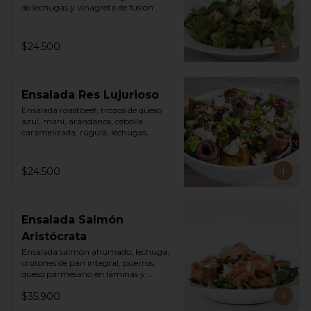
de lechugas y vinagreta de fusión 
agridulce.
$24.500
Ensalada Res Lujurioso
Ensalada roastbeef, trozos de queso 
azul, maní, arándanos, cebolla 
caramelizada, rúgula, lechugas, 
vinagreta balsámica y mostaza.
$24.500
Ensalada Salmón
Aristócrata
Ensalada salmón ahumado, lechuga, 
crutones de pan integral, puerros, 
queso parmesano en láminas y 
rallado, vinagreta cesar.
$35.900