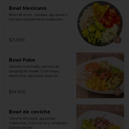
Bowl Mexicano
Bowl de arroz , totopos, aguacate y 
tomate complemento a elección.
$21.900
Bowl Poke
Salmón marinado, palmito de 
cangrejo en Sweet Chilli mayo, 
edamame, aguacate, puerros 
crocantes, zuchinni, mango, 
zanahoria sobre arroz integral 
humedecido con vinagre de sushi. 
$34.900
Vinagreta asiática a base de Hoisin.
Bowl de ceviche
Ceviche de tilapia, aguacate, 
maduritos, maíz tierno y vinagreta 
cilantro limón.