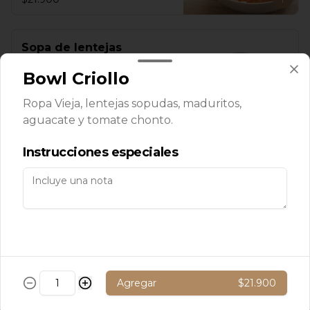
Sopa de lentejas
Sopa de lentejas y mix verduras.
Bowl Criollo
Ropa Vieja, lentejas sopudas, maduritos,
aguacate y tomate chonto.
$7.500
Instrucciones especiales
Sopa de verduras
Sopa con mix de verduras
$7.500
Agregar
$21.900
Sopa de zanahoria