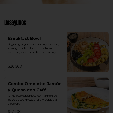
Desayunos
Breakfast Bowl
Yogurt griego con vainilla y estevia, 
kiwi, granola, almendras, fresa, 
banano, kiwi, arándanos frescos y 
semillas de chia.
$20.500
Combo Omelette Jamón
y Queso con Café
Omelette esponjosa con jamón de 
pavo queso mozzarella y bebida a 
eleccion.
$17.900