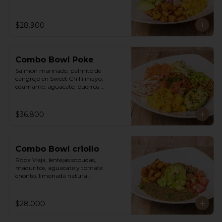
$28.900
Combo Bowl Poke
Salmón marinado, palmito de 
cangrejo en Sweet Chilli mayo, 
edamame, aguacate, puerros 
crocantes, zuchinni, mango, 
zanahoria sobre arroz integral 
humedecido con vinagre de sushi. 
$36.800
Vinagreta asiática a base de Hoisin y 
Limonada de hierba buena.
Combo Bowl criollo
Ropa Vieja, lentejas sopudas, 
maduritos, aguacate y tomate 
chonto, limonada natural.
$28.000