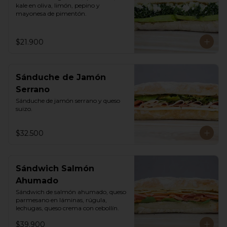
kale en oliva, limón, pepino y 
mayonesa de pimentón.
$21.900
Sánduche de Jamón
Serrano
Sánduche de jamón serrano y queso 
suizo.
$32.500
Sándwich Salmón
Ahumado
Sándwich de salmón ahumado, queso 
parmesano en láminas, rúgula, 
lechugas, queso crema con cebollín.
$39.900