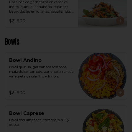
Ensalada de garbanzos en especies 
indias, quinua, zanahoria, espinaca 
baby, dátiles en julianas, cebolla roja, 
aguacate, vinagreta árabe.
$21.900
Bowls
Bowl Andino
Bowl quinua, garbanzos tostados, 
maíz dulce, tomate, zanahoria rallada, 
vinagreta de cilantro y limón.
$21.900
Bowl Caprese
Bowl con albahaca, tomate, fusilli y 
queso.