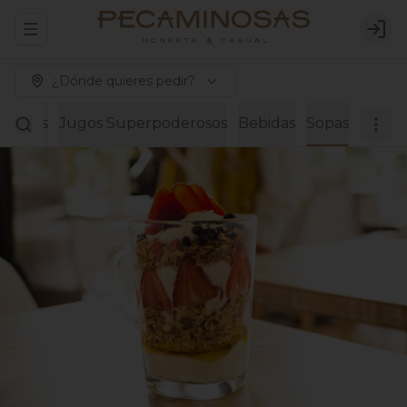
Abrir menu de navegación
Logi
¿Dónde quieres pedir?
Paninis
Jugos Superpoderosos
Bebidas
Sopas