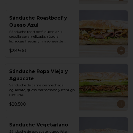
Sánduche Roastbeef y
Queso Azul
Sánduche roastbeef, queso azul, 
cebolla caramelizada, rúgula, 
lechugas frescas y mayonesa de 
pimentón.
$28.500
Sánduche Ropa Vieja y
Aguacate
Sánduche de carne desmechada, 
aguacate, queso parmesano y lechuga 
romana.
$28.500
Sánduche Vegetariano
Sánduche de aguacate, queso feta, 