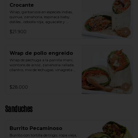
Crocante
Wrap, garbanzos en especies indias, 
quinua, zanahoria, espinaca baby, 
dátiles , cebolla roja, aguacate y 
vinagreta árabe.
$21.900
Wrap de pollo engreído
Wrap de pechuga a la parrilla maní, 
wontons de arroz, zanahoria rallada, 
cilantro, mix de lechugas, vinagreta 
thai a base de maní.
$28.000
Sanduches
Burrito Pecaminoso
Burrito con tortilla de trigo, ropa vieja, 