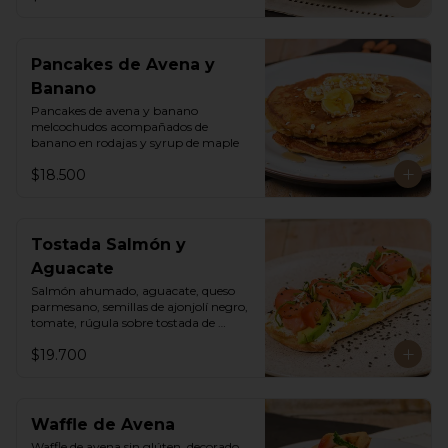
Pancakes de Avena y
Banano
Pancakes de avena y banano 
melcochudos acompañados de 
banano en rodajas y syrup de maple
$18.500
Tostada Salmón y
Aguacate
Salmón ahumado, aguacate, queso 
parmesano, semillas de ajonjolí negro, 
tomate, rúgula sobre tostada de 
ciabatta masa madre y queso crema
$19.700
Waffle de Avena
Waffle de avena sin glúten, decorado 