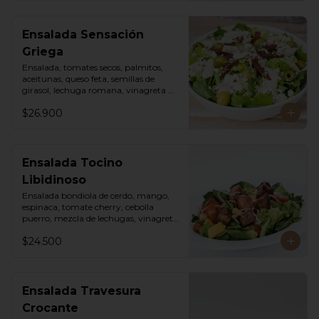
Ensalada Sensación
Griega
Ensalada, tomates secos, palmitos, 
aceitunas, queso feta, semillas de 
girasol, lechuga romana, vinagreta 
sweet chili mayo.
$26.900
Ensalada Tocino
Libidinoso
Ensalada bondiola de cerdo, mango, 
espinaca, tomate cherry, cebolla 
puerro, mezcla de lechugas, vinagreta 
asiática.
$24.500
Ensalada Travesura
Crocante