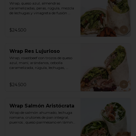
Wrap, queso azul, almendras 
caramelizadas, peras, rúgula, mezcla 
de lechugas y vinagreta de fusión 
agridulce.
$24.500
Wrap Res Lujurioso
Wrap, roastbeef con trozos de queso 
azul, maní, arándanos, cebolla 
caramelizada, rúgula, lechugas, 
vinagreta balsámica y mostaza.
$24.500
Wrap Salmón Aristócrata
Wrap de salmón ahumado, lechuga 
romana, crutones de pan integral, 
puerros , queso parmesano en láminas 
y rallado, vinagreta cesar.