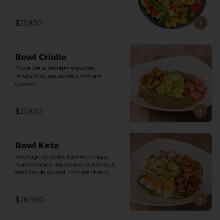
$21.900
Bowl Criollo
Ropa Vieja, lentejas sopudas, 
maduritos, aguacate y tomate 
chonto.
$21.900
Bowl Keto
Pechuga de pollo, tocineta crispy, 
huevo cocido, aguacate, queso azul, 
semillas de girasol, tomate cherry, 
cebollín, lechuga romana y vinagreta 
cesar de la casa.
$28.900