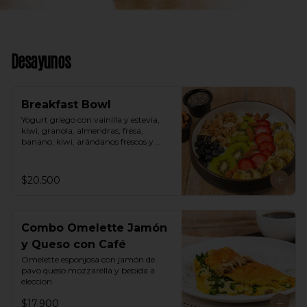
Desayunos
Breakfast Bowl
Yogurt griego con vainilla y estevia, 
kiwi, granola, almendras, fresa, 
banano, kiwi, arándanos frescos y 
semillas de chia.
$20.500
Combo Omelette Jamón
y Queso con Café
Omelette esponjosa con jamón de 
pavo queso mozzarella y bebida a 
eleccion.
$17.900