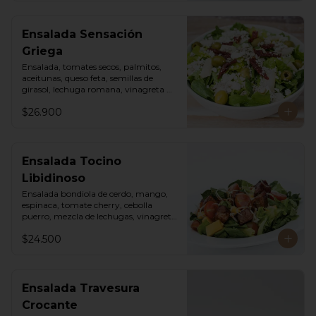
Ensalada Sensación
Griega
Ensalada, tomates secos, palmitos, 
aceitunas, queso feta, semillas de 
girasol, lechuga romana, vinagreta 
sweet chili mayo.
$26.900
Ensalada Tocino
Libidinoso
Ensalada bondiola de cerdo, mango, 
espinaca, tomate cherry, cebolla 
puerro, mezcla de lechugas, vinagreta 
asiática.
$24.500
Ensalada Travesura
Crocante