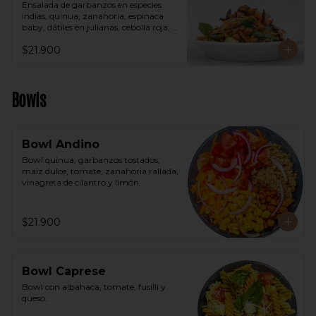
Ensalada de garbanzos en especies 
indias, quinua, zanahoria, espinaca 
baby, dátiles en julianas, cebolla roja, 
aguacate, vinagreta árabe.
$21.900
Bowls
Bowl Andino
Bowl quinua, garbanzos tostados, 
maíz dulce, tomate, zanahoria rallada, 
vinagreta de cilantro y limón.
$21.900
Bowl Caprese
Bowl con albahaca, tomate, fusilli y 
queso.