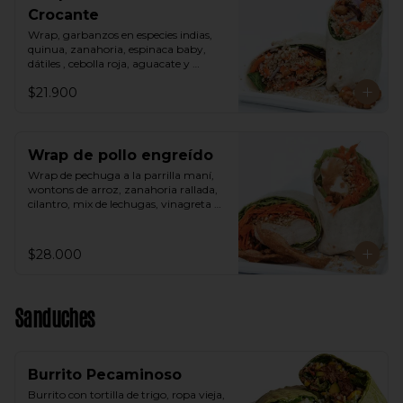
Crocante
Wrap, garbanzos en especies indias, 
quinua, zanahoria, espinaca baby, 
dátiles , cebolla roja, aguacate y 
vinagreta árabe.
$21.900
Wrap de pollo engreído
Wrap de pechuga a la parrilla maní, 
wontons de arroz, zanahoria rallada, 
cilantro, mix de lechugas, vinagreta 
thai a base de maní.
$28.000
Sanduches
Burrito Pecaminoso
Burrito con tortilla de trigo, ropa vieja, 