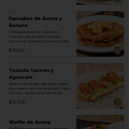
Pancakes de Avena y
Banano
Pancakes de avena y banano 
melcochudos acompañados de 
banano en rodajas y syrup de maple
$18.500
Tostada Salmón y
Aguacate
Salmón ahumado, aguacate, queso 
parmesano, semillas de ajonjolí negro, 
tomate, rúgula sobre tostada de 
ciabatta masa madre y queso crema
$19.700
Waffle de Avena
Waffle de avena sin glúten, decorado 