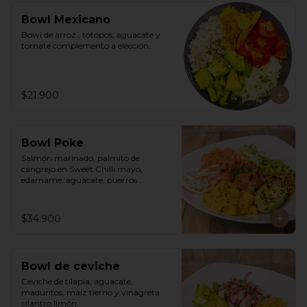
Bowl Mexicano
Bowl de arroz , totopos, aguacate y 
tomate complemento a elección.
$21.900
Bowl Poke
Salmón marinado, palmito de 
cangrejo en Sweet Chilli mayo, 
edamame, aguacate, puerros 
crocantes, zuchinni, mango, 
zanahoria sobre arroz integral 
humedecido con vinagre de sushi. 
$34.900
Vinagreta asiática a base de Hoisin.
Bowl de ceviche
Ceviche de tilapia, aguacate, 
maduritos, maíz tierno y vinagreta 
cilantro limón.