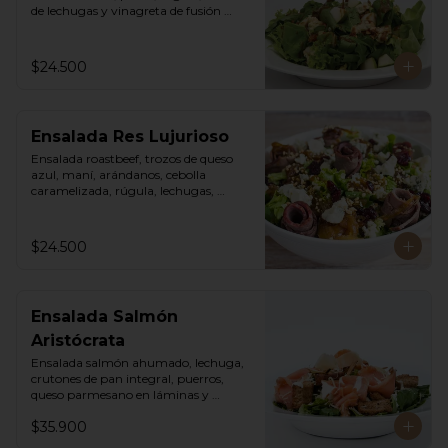
de lechugas y vinagreta de fusión 
agridulce.
$24.500
Ensalada Res Lujurioso
Ensalada roastbeef, trozos de queso 
azul, maní, arándanos, cebolla 
caramelizada, rúgula, lechugas, 
vinagreta balsámica y mostaza.
$24.500
Ensalada Salmón
Aristócrata
Ensalada salmón ahumado, lechuga, 
crutones de pan integral, puerros, 
queso parmesano en láminas y 
rallado, vinagreta cesar.
$35.900