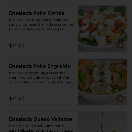
Ensalada Pollo Cortés
Ensalada, pechuga a la parrilla, fusilli, 
rúgula, tomates cherry. bocconcini de 
leche de búfala, vinagreta de pesto.
$24.500
Ensalada Pollo Engreído
Ensalada de pechuga a la parrilla 
maní, wontons de arroz, zanahoria 
rallada, cilantro, mezclas de lechugas, 
vinagreta thai a base de maní.
$24.500
Ensalada Queso Valiente
Ensalada, queso azul, almendras 
caramelizadas, peras , rúgula, mezcla 