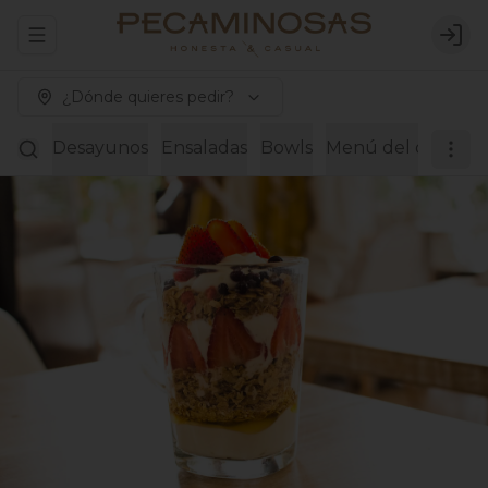
Abrir menu de navegación
Logi
¿Dónde quieres pedir?
Desayunos
Ensaladas
Bowls
Menú del día
Wra