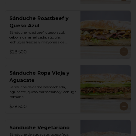
Sánduche Roastbeef y
Queso Azul
Sánduche roastbeef, queso azul, 
cebolla caramelizada, rúgula, 
lechugas frescas y mayonesa de 
pimentón.
$28.500
Sánduche Ropa Vieja y
Aguacate
Sánduche de carne desmechada, 
aguacate, queso parmesano y lechuga 
romana.
$28.500
Sánduche Vegetariano
Sánduche de aguacate, queso feta, 