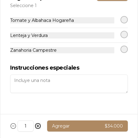
Seleccione 1
Tomate y Albahaca Hogareña
Sopa de lentejas
Sopa de lentejas y mix verduras.
Lenteja y Verdura
Zanahoria Campestre
$7.500
Instrucciones especiales
Sopa de verduras
Sopa con mix de verduras
$7.500
Agregar
$34.000
Sopa de zanahoria