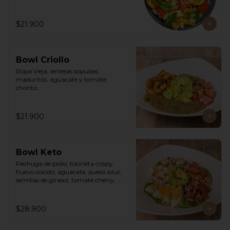
$21.900
Bowl Criollo
Ropa Vieja, lentejas sopudas, 
maduritos, aguacate y tomate 
chonto.
$21.900
Bowl Keto
Pechuga de pollo, tocineta crispy, 
huevo cocido, aguacate, queso azul, 
semillas de girasol, tomate cherry, 
cebollín, lechuga romana y vinagreta 
cesar de la casa.
$28.900