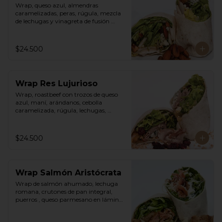
Wrap, queso azul, almendras 
caramelizadas, peras, rúgula, mezcla 
de lechugas y vinagreta de fusión 
agridulce.
$24.500
Wrap Res Lujurioso
Wrap, roastbeef con trozos de queso 
azul, maní, arándanos, cebolla 
caramelizada, rúgula, lechugas, 
vinagreta balsámica y mostaza.
$24.500
Wrap Salmón Aristócrata
Wrap de salmón ahumado, lechuga 
romana, crutones de pan integral, 
puerros , queso parmesano en láminas 
y rallado, vinagreta cesar.