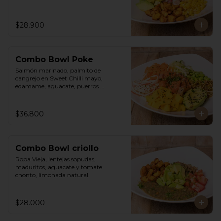
$28.900
Combo Bowl Poke
Salmón marinado, palmito de 
cangrejo en Sweet Chilli mayo, 
edamame, aguacate, puerros 
crocantes, zuchinni, mango, 
zanahoria sobre arroz integral 
humedecido con vinagre de sushi. 
$36.800
Vinagreta asiática a base de Hoisin y 
Limonada de hierba buena.
Combo Bowl criollo
Ropa Vieja, lentejas sopudas, 
maduritos, aguacate y tomate 
chonto, limonada natural.
$28.000