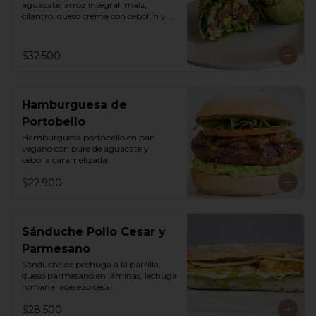
aguacate, arroz integral, maíz, 
cilantro, queso crema con cebollín y 
lechuga romana.
$32.500
Hamburguesa de
Portobello
Hamburguesa portobello en pan 
vegano con pure de aguacate y 
cebolla caramelizada.
$22.900
Sánduche Pollo Cesar y
Parmesano
Sánduche de pechuga a la parrilla, 
queso parmesano en láminas, lechuga 
romana, aderezo cesar.
$28.500