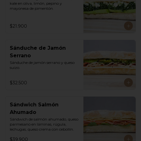
kale en oliva, limón, pepino y 
mayonesa de pimentón.
$21.900
Sánduche de Jamón
Serrano
Sánduche de jamón serrano y queso 
suizo.
$32.500
Sándwich Salmón
Ahumado
Sándwich de salmón ahumado, queso 
parmesano en láminas, rúgula, 
lechugas, queso crema con cebollín.
$39.900