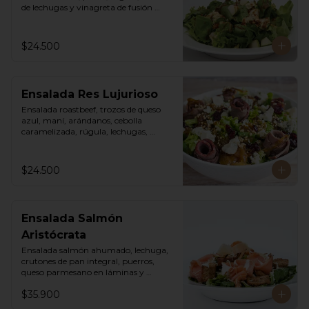
de lechugas y vinagreta de fusión 
agridulce.
$24.500
Ensalada Res Lujurioso
Ensalada roastbeef, trozos de queso 
azul, maní, arándanos, cebolla 
caramelizada, rúgula, lechugas, 
vinagreta balsámica y mostaza.
$24.500
Ensalada Salmón
Aristócrata
Ensalada salmón ahumado, lechuga, 
crutones de pan integral, puerros, 
queso parmesano en láminas y 
rallado, vinagreta cesar.
$35.900