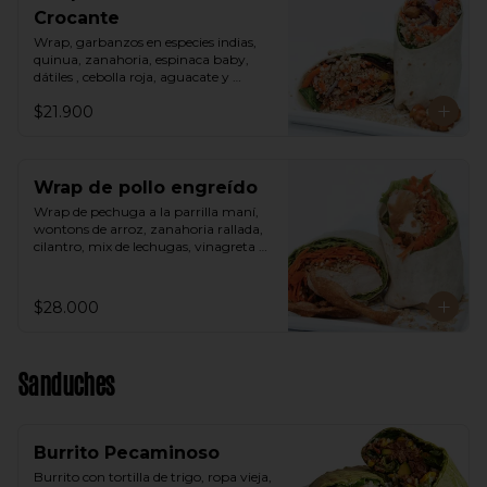
Crocante
Wrap, garbanzos en especies indias, 
quinua, zanahoria, espinaca baby, 
dátiles , cebolla roja, aguacate y 
vinagreta árabe.
$21.900
Wrap de pollo engreído
Wrap de pechuga a la parrilla maní, 
wontons de arroz, zanahoria rallada, 
cilantro, mix de lechugas, vinagreta 
thai a base de maní.
$28.000
Sanduches
Burrito Pecaminoso
Burrito con tortilla de trigo, ropa vieja, 