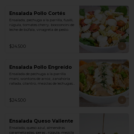
Ensalada Pollo Cortés
Ensalada, pechuga a la parrilla, fusilli, 
rúgula, tomates cherry. bocconcini de 
leche de búfala, vinagreta de pesto.
$24.500
Ensalada Pollo Engreído
Ensalada de pechuga a la parrilla 
maní, wontons de arroz, zanahoria 
rallada, cilantro, mezclas de lechugas, 
vinagreta thai a base de maní.
$24.500
Ensalada Queso Valiente
Ensalada, queso azul, almendras 
caramelizadas, peras , rúgula, mezcla 