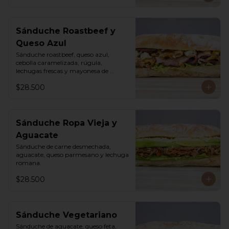
Sánduche Roastbeef y
Queso Azul
Sánduche roastbeef, queso azul, 
cebolla caramelizada, rúgula, 
lechugas frescas y mayonesa de 
pimentón.
$28.500
Sánduche Ropa Vieja y
Aguacate
Sánduche de carne desmechada, 
aguacate, queso parmesano y lechuga 
romana.
$28.500
Sánduche Vegetariano
Sánduche de aguacate, queso feta, 