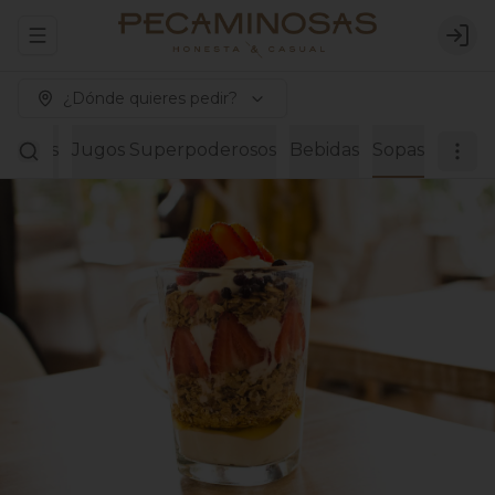
Abrir menu de navegación
Logi
¿Dónde quieres pedir?
Paninis
Jugos Superpoderosos
Bebidas
Sopas