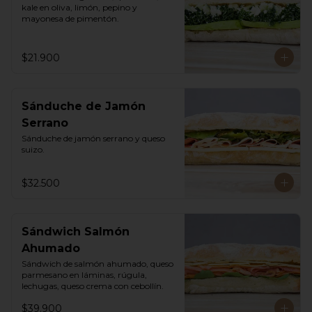
kale en oliva, limón, pepino y 
mayonesa de pimentón.
$21.900
Sánduche de Jamón
Serrano
Sánduche de jamón serrano y queso 
suizo.
$32.500
Sándwich Salmón
Ahumado
Sándwich de salmón ahumado, queso 
parmesano en láminas, rúgula, 
lechugas, queso crema con cebollín.
$39.900