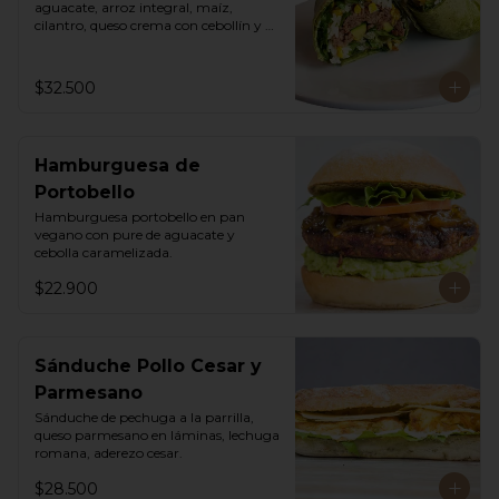
aguacate, arroz integral, maíz, 
cilantro, queso crema con cebollín y 
lechuga romana.
$32.500
Hamburguesa de
Portobello
Hamburguesa portobello en pan 
vegano con pure de aguacate y 
cebolla caramelizada.
$22.900
Sánduche Pollo Cesar y
Parmesano
Sánduche de pechuga a la parrilla, 
queso parmesano en láminas, lechuga 
romana, aderezo cesar.
$28.500