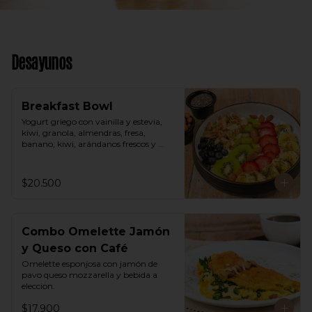
Desayunos
Breakfast Bowl
Yogurt griego con vainilla y estevia, 
kiwi, granola, almendras, fresa, 
banano, kiwi, arándanos frescos y 
semillas de chia.
$20.500
Combo Omelette Jamón
y Queso con Café
Omelette esponjosa con jamón de 
pavo queso mozzarella y bebida a 
eleccion.
$17.900