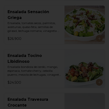
Ensalada Sensación
Griega
Ensalada, tomates secos, palmitos, 
aceitunas, queso feta, semillas de 
girasol, lechuga romana, vinagreta 
sweet chili mayo.
$26.900
Ensalada Tocino
Libidinoso
Ensalada bondiola de cerdo, mango, 
espinaca, tomate cherry, cebolla 
puerro, mezcla de lechugas, vinagreta 
asiática.
$24.500
Ensalada Travesura
Crocante