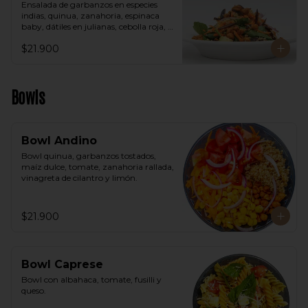
Ensalada de garbanzos en especies 
indias, quinua, zanahoria, espinaca 
baby, dátiles en julianas, cebolla roja, 
aguacate, vinagreta árabe.
$21.900
Bowls
Bowl Andino
Bowl quinua, garbanzos tostados, 
maíz dulce, tomate, zanahoria rallada, 
vinagreta de cilantro y limón.
$21.900
Bowl Caprese
Bowl con albahaca, tomate, fusilli y 
queso.