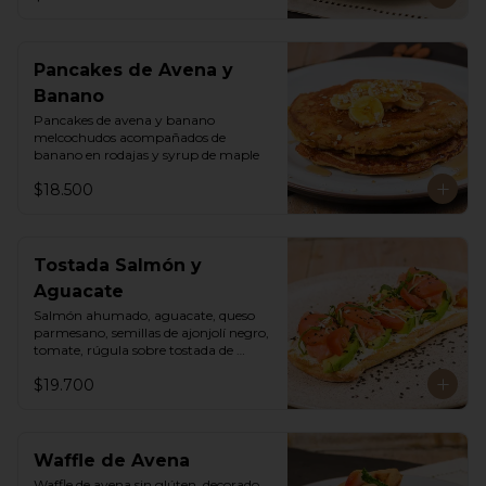
Pancakes de Avena y
Banano
Pancakes de avena y banano 
melcochudos acompañados de 
banano en rodajas y syrup de maple
$18.500
Tostada Salmón y
Aguacate
Salmón ahumado, aguacate, queso 
parmesano, semillas de ajonjolí negro, 
tomate, rúgula sobre tostada de 
ciabatta masa madre y queso crema
$19.700
Waffle de Avena
Waffle de avena sin glúten, decorado 