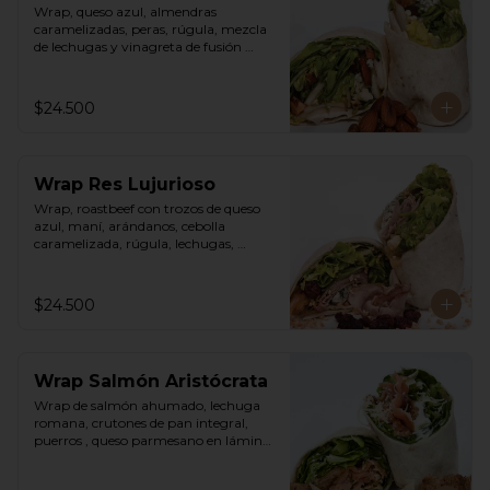
Wrap, queso azul, almendras 
caramelizadas, peras, rúgula, mezcla 
de lechugas y vinagreta de fusión 
agridulce.
$24.500
Wrap Res Lujurioso
Wrap, roastbeef con trozos de queso 
azul, maní, arándanos, cebolla 
caramelizada, rúgula, lechugas, 
vinagreta balsámica y mostaza.
$24.500
Wrap Salmón Aristócrata
Wrap de salmón ahumado, lechuga 
romana, crutones de pan integral, 
puerros , queso parmesano en láminas 
y rallado, vinagreta cesar.