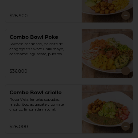
$28.900
Combo Bowl Poke
Salmón marinado, palmito de 
cangrejo en Sweet Chilli mayo, 
edamame, aguacate, puerros 
crocantes, zuchinni, mango, 
zanahoria sobre arroz integral 
humedecido con vinagre de sushi. 
$36.800
Vinagreta asiática a base de Hoisin y 
Limonada de hierba buena.
Combo Bowl criollo
Ropa Vieja, lentejas sopudas, 
maduritos, aguacate y tomate 
chonto, limonada natural.
$28.000