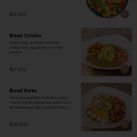
$21.900
Bowl Criollo
Ropa Vieja, lentejas sopudas, 
maduritos, aguacate y tomate 
chonto.
$21.900
Bowl Keto
Pechuga de pollo, tocineta crispy, 
huevo cocido, aguacate, queso azul, 
semillas de girasol, tomate cherry, 
cebollín, lechuga romana y vinagreta 
cesar de la casa.
$28.900