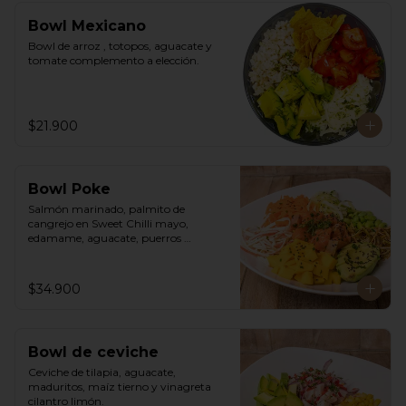
Bowl Mexicano
Bowl de arroz , totopos, aguacate y 
tomate complemento a elección.
$21.900
Bowl Poke
Salmón marinado, palmito de 
cangrejo en Sweet Chilli mayo, 
edamame, aguacate, puerros 
crocantes, zuchinni, mango, 
zanahoria sobre arroz integral 
humedecido con vinagre de sushi. 
$34.900
Vinagreta asiática a base de Hoisin.
Bowl de ceviche
Ceviche de tilapia, aguacate, 
maduritos, maíz tierno y vinagreta 
cilantro limón.