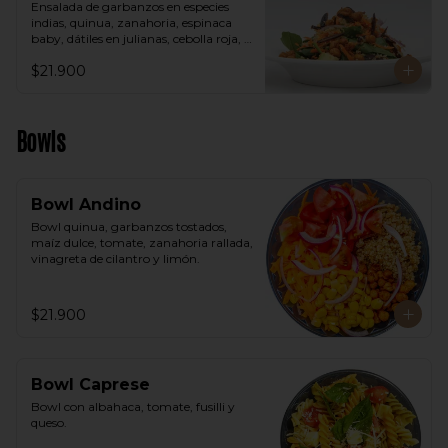
Ensalada de garbanzos en especies 
indias, quinua, zanahoria, espinaca 
baby, dátiles en julianas, cebolla roja, 
aguacate, vinagreta árabe.
$21.900
Bowls
Bowl Andino
Bowl quinua, garbanzos tostados, 
maíz dulce, tomate, zanahoria rallada, 
vinagreta de cilantro y limón.
$21.900
Bowl Caprese
Bowl con albahaca, tomate, fusilli y 
queso.