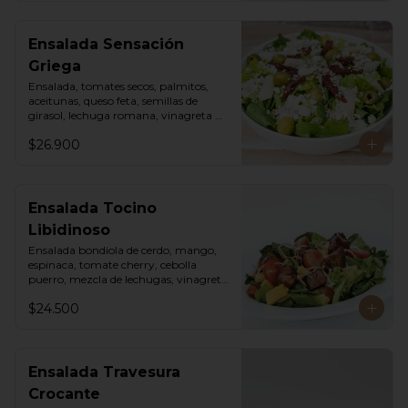
Ensalada Sensación
Griega
Ensalada, tomates secos, palmitos, 
aceitunas, queso feta, semillas de 
girasol, lechuga romana, vinagreta 
sweet chili mayo.
$26.900
Ensalada Tocino
Libidinoso
Ensalada bondiola de cerdo, mango, 
espinaca, tomate cherry, cebolla 
puerro, mezcla de lechugas, vinagreta 
asiática.
$24.500
Ensalada Travesura
Crocante