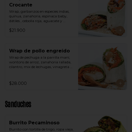
Crocante
Wrap, garbanzos en especies indias, 
quinua, zanahoria, espinaca baby, 
dátiles , cebolla roja, aguacate y 
vinagreta árabe.
$21.900
Wrap de pollo engreído
Wrap de pechuga a la parrilla maní, 
wontons de arroz, zanahoria rallada, 
cilantro, mix de lechugas, vinagreta 
thai a base de maní.
$28.000
Sanduches
Burrito Pecaminoso
Burrito con tortilla de trigo, ropa vieja, 