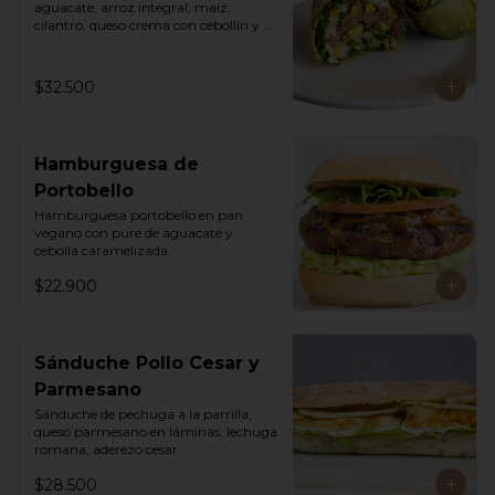
aguacate, arroz integral, maíz, 
cilantro, queso crema con cebollín y 
lechuga romana.
$32.500
Hamburguesa de
Portobello
Hamburguesa portobello en pan 
vegano con pure de aguacate y 
cebolla caramelizada.
$22.900
Sánduche Pollo Cesar y
Parmesano
Sánduche de pechuga a la parrilla, 
queso parmesano en láminas, lechuga 
romana, aderezo cesar.
$28.500