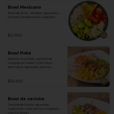
Bowl Mexicano
Bowl de arroz , totopos, aguacate y 
tomate complemento a elección.
$21.900
Bowl Poke
Salmón marinado, palmito de 
cangrejo en Sweet Chilli mayo, 
edamame, aguacate, puerros 
crocantes, zuchinni, mango, 
zanahoria sobre arroz integral 
humedecido con vinagre de sushi. 
$34.900
Vinagreta asiática a base de Hoisin.
Bowl de ceviche
Ceviche de tilapia, aguacate, 
maduritos, maíz tierno y vinagreta 
cilantro limón.