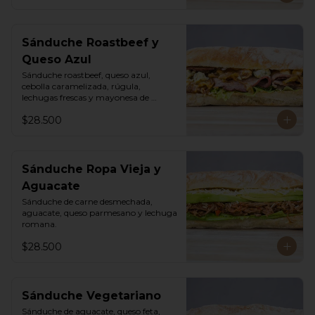
Sánduche Roastbeef y
Queso Azul
Sánduche roastbeef, queso azul, 
cebolla caramelizada, rúgula, 
lechugas frescas y mayonesa de 
pimentón.
$28.500
Sánduche Ropa Vieja y
Aguacate
Sánduche de carne desmechada, 
aguacate, queso parmesano y lechuga 
romana.
$28.500
Sánduche Vegetariano
Sánduche de aguacate, queso feta, 