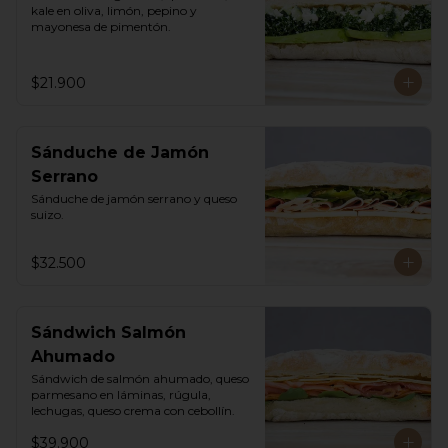
kale en oliva, limón, pepino y 
mayonesa de pimentón.
$21.900
Sánduche de Jamón
Serrano
Sánduche de jamón serrano y queso 
suizo.
$32.500
Sándwich Salmón
Ahumado
Sándwich de salmón ahumado, queso 
parmesano en láminas, rúgula, 
lechugas, queso crema con cebollín.
$39.900