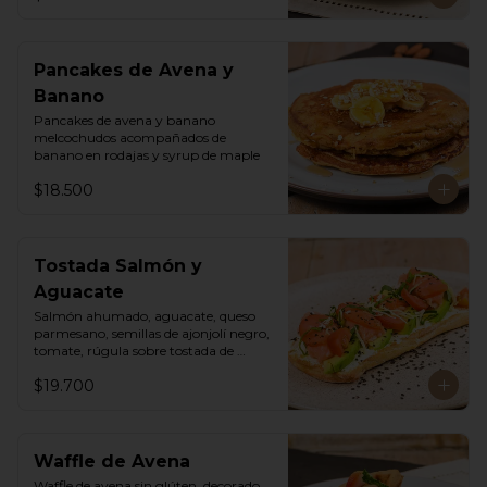
Pancakes de Avena y
Banano
Pancakes de avena y banano 
melcochudos acompañados de 
banano en rodajas y syrup de maple
$18.500
Tostada Salmón y
Aguacate
Salmón ahumado, aguacate, queso 
parmesano, semillas de ajonjolí negro, 
tomate, rúgula sobre tostada de 
ciabatta masa madre y queso crema
$19.700
Waffle de Avena
Waffle de avena sin glúten, decorado 