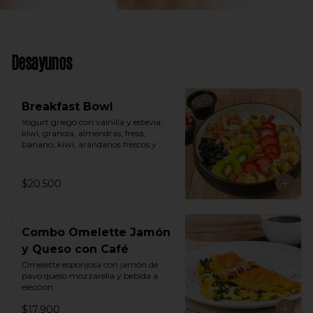
Desayunos
Breakfast Bowl
Yogurt griego con vainilla y estevia, 
kiwi, granola, almendras, fresa, 
banano, kiwi, arándanos frescos y 
semillas de chia.
$20.500
Combo Omelette Jamón
y Queso con Café
Omelette esponjosa con jamón de 
pavo queso mozzarella y bebida a 
eleccion.
$17.900