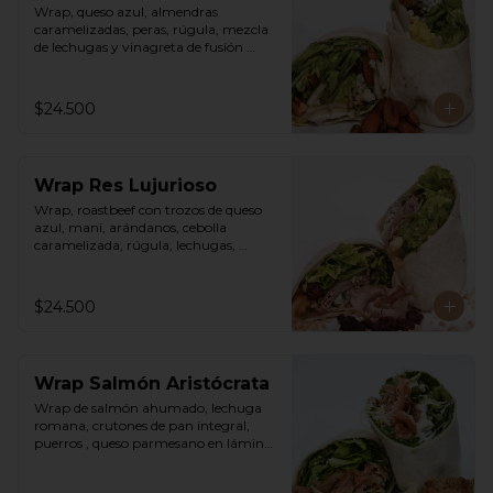
Wrap, queso azul, almendras 
caramelizadas, peras, rúgula, mezcla 
de lechugas y vinagreta de fusión 
agridulce.
$24.500
Wrap Res Lujurioso
Wrap, roastbeef con trozos de queso 
azul, maní, arándanos, cebolla 
caramelizada, rúgula, lechugas, 
vinagreta balsámica y mostaza.
$24.500
Wrap Salmón Aristócrata
Wrap de salmón ahumado, lechuga 
romana, crutones de pan integral, 
puerros , queso parmesano en láminas 
y rallado, vinagreta cesar.