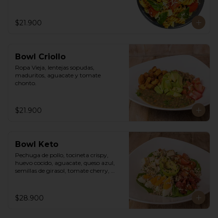
$21.900
Bowl Criollo
Ropa Vieja, lentejas sopudas, 
maduritos, aguacate y tomate 
chonto.
$21.900
Bowl Keto
Pechuga de pollo, tocineta crispy, 
huevo cocido, aguacate, queso azul, 
semillas de girasol, tomate cherry, 
cebollín, lechuga romana y vinagreta 
cesar de la casa.
$28.900