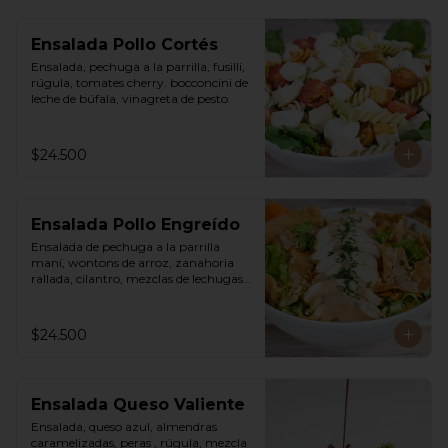
Ensalada Pollo Cortés
Ensalada, pechuga a la parrilla, fusilli, 
rúgula, tomates cherry. bocconcini de 
leche de búfala, vinagreta de pesto.
$24.500
Ensalada Pollo Engreído
Ensalada de pechuga a la parrilla 
maní, wontons de arroz, zanahoria 
rallada, cilantro, mezclas de lechugas, 
vinagreta thai a base de maní.
$24.500
Ensalada Queso Valiente
Ensalada, queso azul, almendras 
caramelizadas, peras , rúgula, mezcla 