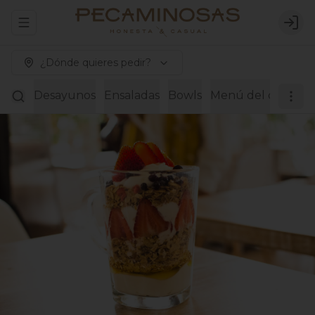
Abrir menu de navegación
Logi
¿Dónde quieres pedir?
Desayunos
Ensaladas
Bowls
Menú del día
Wra