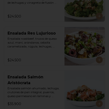
de lechugas y vinagreta de fusión 
agridulce.
$24.500
Ensalada Res Lujurioso
Ensalada roastbeef, trozos de queso 
azul, maní, arándanos, cebolla 
caramelizada, rúgula, lechugas, 
vinagreta balsámica y mostaza.
$24.500
Ensalada Salmón
Aristócrata
Ensalada salmón ahumado, lechuga, 
crutones de pan integral, puerros, 
queso parmesano en láminas y 
rallado, vinagreta cesar.
$35.900