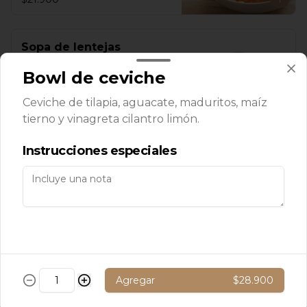
Sopa de lentejas
Sopa de lentejas y mix verduras.
Bowl de ceviche
Ceviche de tilapia, aguacate, maduritos, maíz
tierno y vinagreta cilantro limón.
$7.500
Instrucciones especiales
Sopa de verduras
Sopa con mix de verduras
$7.500
Agregar
$28.900
Sopa de zanahoria