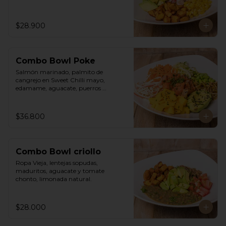
$28.900
Combo Bowl Poke
Salmón marinado, palmito de 
cangrejo en Sweet Chilli mayo, 
edamame, aguacate, puerros 
crocantes, zuchinni, mango, 
zanahoria sobre arroz integral 
humedecido con vinagre de sushi. 
$36.800
Vinagreta asiática a base de Hoisin y 
Limonada de hierba buena.
Combo Bowl criollo
Ropa Vieja, lentejas sopudas, 
maduritos, aguacate y tomate 
chonto, limonada natural.
$28.000