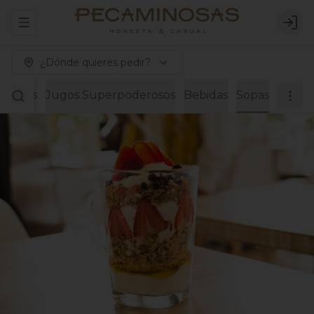
Abrir menu de navegación
Logi
¿Dónde quieres pedir?
Paninis
Jugos Superpoderosos
Bebidas
Sopas