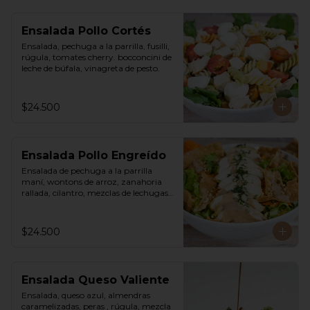
Ensalada Pollo Cortés
Ensalada, pechuga a la parrilla, fusilli, 
rúgula, tomates cherry. bocconcini de 
leche de búfala, vinagreta de pesto.
$24.500
Ensalada Pollo Engreído
Ensalada de pechuga a la parrilla 
maní, wontons de arroz, zanahoria 
rallada, cilantro, mezclas de lechugas, 
vinagreta thai a base de maní.
$24.500
Ensalada Queso Valiente
Ensalada, queso azul, almendras 
caramelizadas, peras , rúgula, mezcla 