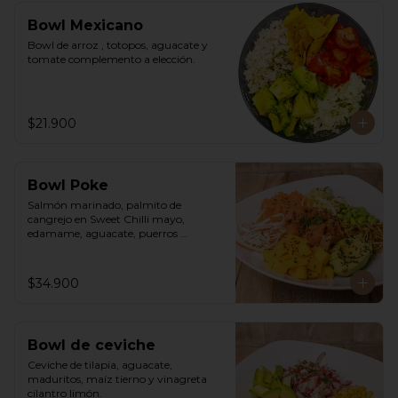
Bowl Mexicano
Bowl de arroz , totopos, aguacate y 
tomate complemento a elección.
$21.900
Bowl Poke
Salmón marinado, palmito de 
cangrejo en Sweet Chilli mayo, 
edamame, aguacate, puerros 
crocantes, zuchinni, mango, 
zanahoria sobre arroz integral 
humedecido con vinagre de sushi. 
$34.900
Vinagreta asiática a base de Hoisin.
Bowl de ceviche
Ceviche de tilapia, aguacate, 
maduritos, maíz tierno y vinagreta 
cilantro limón.