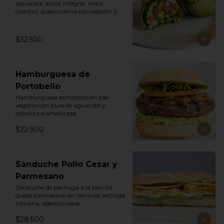
aguacate, arroz integral, maíz, 
cilantro, queso crema con cebollín y 
lechuga romana.
$32.500
Hamburguesa de
Portobello
Hamburguesa portobello en pan 
vegano con pure de aguacate y 
cebolla caramelizada.
$22.900
Sánduche Pollo Cesar y
Parmesano
Sánduche de pechuga a la parrilla, 
queso parmesano en láminas, lechuga 
romana, aderezo cesar.
$28.500