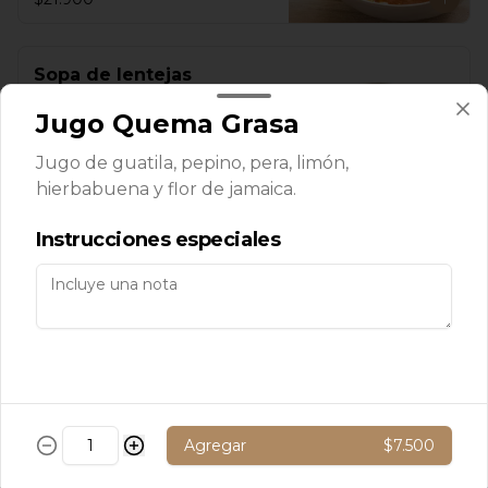
Sopa de lentejas
Sopa de lentejas y mix verduras.
Jugo Quema Grasa
Jugo de guatila, pepino, pera, limón,
hierbabuena y flor de jamaica.
$7.500
Instrucciones especiales
Sopa de verduras
Sopa con mix de verduras
$7.500
Agregar
$7.500
Sopa de zanahoria