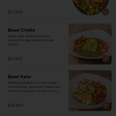
$21.900
Bowl Criollo
Ropa Vieja, lentejas sopudas, 
maduritos, aguacate y tomate 
chonto.
$21.900
Bowl Keto
Pechuga de pollo, tocineta crispy, 
huevo cocido, aguacate, queso azul, 
semillas de girasol, tomate cherry, 
cebollín, lechuga romana y vinagreta 
cesar de la casa.
$28.900