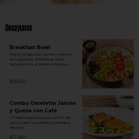
Desayunos
Breakfast Bowl
Yogurt griego con vainilla y estevia, 
kiwi, granola, almendras, fresa, 
banano, kiwi, arándanos frescos y 
semillas de chia.
$20.500
Combo Omelette Jamón
y Queso con Café
Omelette esponjosa con jamón de 
pavo queso mozzarella y bebida a 
eleccion.
$17.900