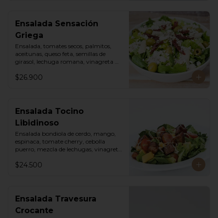
Ensalada Sensación
Griega
Ensalada, tomates secos, palmitos, 
aceitunas, queso feta, semillas de 
girasol, lechuga romana, vinagreta 
sweet chili mayo.
$26.900
Ensalada Tocino
Libidinoso
Ensalada bondiola de cerdo, mango, 
espinaca, tomate cherry, cebolla 
puerro, mezcla de lechugas, vinagreta 
asiática.
$24.500
Ensalada Travesura
Crocante