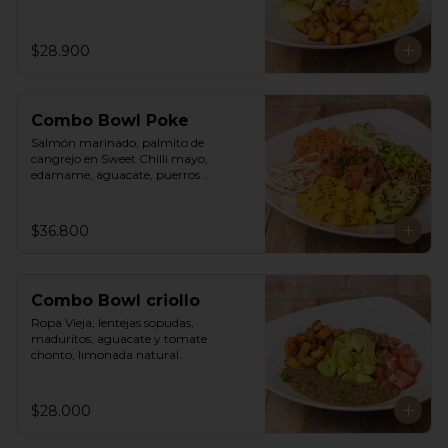
$28.900
Combo Bowl Poke
Salmón marinado, palmito de 
cangrejo en Sweet Chilli mayo, 
edamame, aguacate, puerros 
crocantes, zuchinni, mango, 
zanahoria sobre arroz integral 
humedecido con vinagre de sushi. 
$36.800
Vinagreta asiática a base de Hoisin y 
Limonada de hierba buena.
Combo Bowl criollo
Ropa Vieja, lentejas sopudas, 
maduritos, aguacate y tomate 
chonto, limonada natural.
$28.000