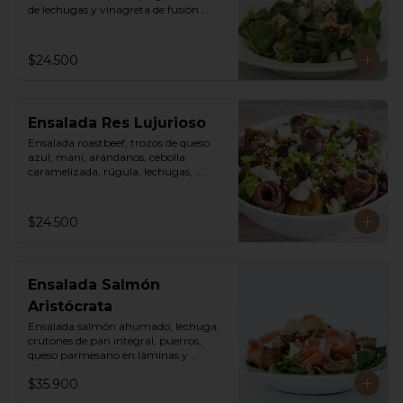
de lechugas y vinagreta de fusión 
agridulce.
$24.500
Ensalada Res Lujurioso
Ensalada roastbeef, trozos de queso 
azul, maní, arándanos, cebolla 
caramelizada, rúgula, lechugas, 
vinagreta balsámica y mostaza.
$24.500
Ensalada Salmón
Aristócrata
Ensalada salmón ahumado, lechuga, 
crutones de pan integral, puerros, 
queso parmesano en láminas y 
rallado, vinagreta cesar.
$35.900