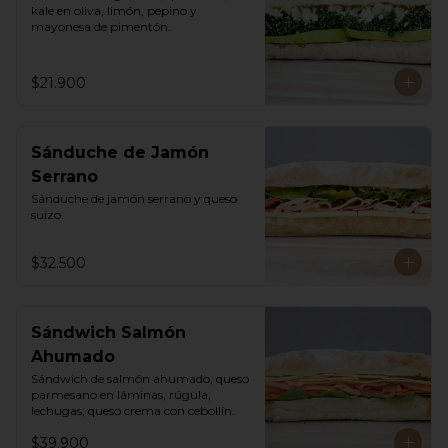
kale en oliva, limón, pepino y 
mayonesa de pimentón.
$21.900
Sánduche de Jamón
Serrano
Sánduche de jamón serrano y queso 
suizo.
$32.500
Sándwich Salmón
Ahumado
Sándwich de salmón ahumado, queso 
parmesano en láminas, rúgula, 
lechugas, queso crema con cebollín.
$39.900