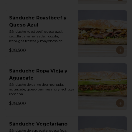
Sánduche Roastbeef y
Queso Azul
Sánduche roastbeef, queso azul, 
cebolla caramelizada, rúgula, 
lechugas frescas y mayonesa de 
pimentón.
$28.500
Sánduche Ropa Vieja y
Aguacate
Sánduche de carne desmechada, 
aguacate, queso parmesano y lechuga 
romana.
$28.500
Sánduche Vegetariano
Sánduche de aguacate, queso feta, 