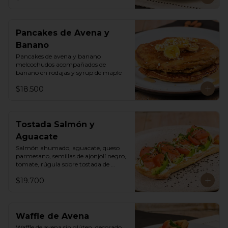
Pancakes de Avena y
Banano
Pancakes de avena y banano 
melcochudos acompañados de 
banano en rodajas y syrup de maple
$18.500
Tostada Salmón y
Aguacate
Salmón ahumado, aguacate, queso 
parmesano, semillas de ajonjolí negro, 
tomate, rúgula sobre tostada de 
ciabatta masa madre y queso crema
$19.700
Waffle de Avena
Waffle de avena sin glúten, decorado 