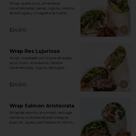
Wrap, queso azul, almendras 
caramelizadas, peras, rúgula, mezcla 
de lechugas y vinagreta de fusión 
agridulce.
$24.500
Wrap Res Lujurioso
Wrap, roastbeef con trozos de queso 
azul, maní, arándanos, cebolla 
caramelizada, rúgula, lechugas, 
vinagreta balsámica y mostaza.
$24.500
Wrap Salmón Aristócrata
Wrap de salmón ahumado, lechuga 
romana, crutones de pan integral, 
puerros , queso parmesano en láminas 
y rallado, vinagreta cesar.