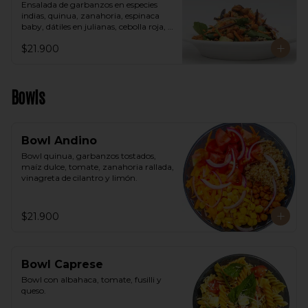
Ensalada de garbanzos en especies 
indias, quinua, zanahoria, espinaca 
baby, dátiles en julianas, cebolla roja, 
aguacate, vinagreta árabe.
$21.900
Bowls
Bowl Andino
Bowl quinua, garbanzos tostados, 
maíz dulce, tomate, zanahoria rallada, 
vinagreta de cilantro y limón.
$21.900
Bowl Caprese
Bowl con albahaca, tomate, fusilli y 
queso.