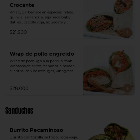
Crocante
Wrap, garbanzos en especies indias, 
quinua, zanahoria, espinaca baby, 
dátiles , cebolla roja, aguacate y 
vinagreta árabe.
$21.900
Wrap de pollo engreído
Wrap de pechuga a la parrilla maní, 
wontons de arroz, zanahoria rallada, 
cilantro, mix de lechugas, vinagreta 
thai a base de maní.
$28.000
Sanduches
Burrito Pecaminoso
Burrito con tortilla de trigo, ropa vieja, 